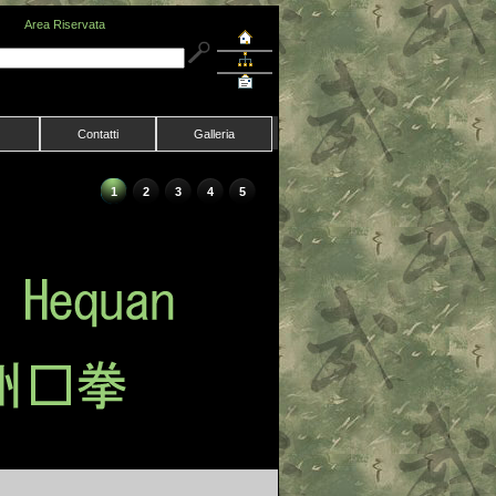
Area Riservata
Contatti
Galleria
1
2
3
4
5