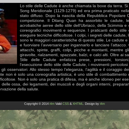
Lo stile delle Cadute è anche chiamata la boxe da terra. Si 
Song Meridionale (1129-1279) ed era prima praticato nell
stato diffuso. Dopo la nascita della Repubblica Popolare 
competizione. Il Ditang Quan ha assorbito le cadute, le 
acrobatiche aeree dello stile dell’Ubriaco, della Scimmia e di
coreografici movimenti e sequenze. I praticanti dello stil
eseguire tecniche difficoltose. I colpi, i segreti delle cadute, l
sono le maggiori caratteristiche di questo stile. Le cadute 
e fuorviare l’avversario per ingannarlo e lanciare l’attacco.
attacchi, spinte, graffi, colpi, picche e montanti, mentre gli
giravolte, rialzamenti, spazzate, balzi, e calci alti. Oltre ai salt
Stile delle Cadute enfatizza prese, pressioni, torsioni
l’esecuzione dello stile delle Cadute, i movimenti pericolo
gli osservatori. Allo stesso tempo l’eleganza, l’agilità e il coraggio 
adute non è solo una coreografia artistica; è uno stile di combattiment
fficoltose. Non è solo una pratica di difesa, ma è anche idoneo per eserc
 delle ossa, dei legamenti, dei muscoli e degli organi interni, preparand
ervazione della salute.
Copyright © 2014
i4m
Valid
CSS
&
XHTML
. Design by
i4m