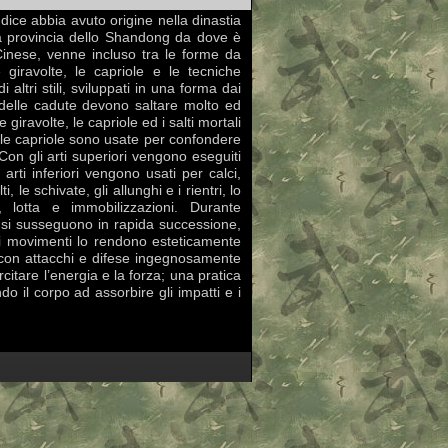
dice abbia avuto origine nella dinastia
a provincia dello Shandong da dove è
Cinese, venne incluso tra le forme da
giravolte, le capriole e le tecniche
 altri stili, sviluppati in una forma dai
e delle cadute devono saltare molto ed
e giravolte, le capriole ed i salti mortali
e le capriole sono usate per confondere
 Con gli arti superiori vengono eseguiti
 arti inferiori vengono usati per calci,
i, le schivate, gli allunghi e i rientri, lo
, lotta e immobilizzazioni. Durante
si si susseguono in rapida successione,
dei movimenti lo rendono esteticamente
o con attacchi e difese ingegnosamente
itare l’energia e la forza; una pratica
o il corpo ad assorbire gli impatti e i