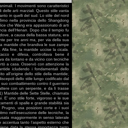
 animali. I movimenti sono caratteristici
 delle arti marziali. Questo stile vanta
nto in quelli del sud. Lo stile del nord
Jimo nella provincia dello Shangdong
dice che Wang era appassionato di arti
ncia dell’Henan. Dopo che il tempio fu
dove, a causa della bassa statura, era
nte per tre anni ma, per via della sua
una mantide che brandiva le sue zampe
lla fine, la mantide uccise la cicala.
cco e difesa, controllava bene il
a da lontano e da vicino con tecniche
ortò a casa. Osservò con attenzione la
ntide icludendo i fondamentali dello
o all’origine dello stile della mantide;
cepoli dello stile lungo codificato dal
l suo combattimento contro il guerriero
tere con un serpente, e da lì trasse
1) Mantide delle Sette Stelle, chiamata
i. E’ uno stile forte, vigoroso e le sue
amenti di spalle e grande stabilità sia
 Prugno, usa posizioni corte e i suoi
itmo nell’esecuzione delle tecniche, la
è usata maggiormente in senso laterale
e accentua tanto l’aspetto esterno che
viene data la stessa importanza tanto