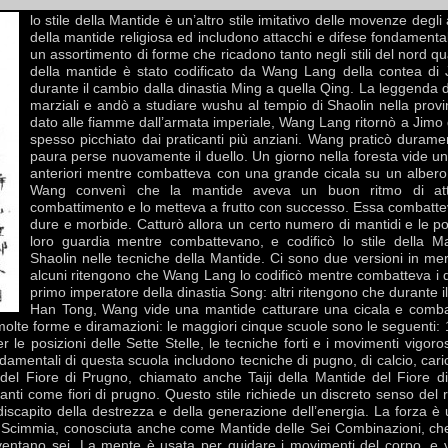
lo stile della Mantide è un’altro stile imitativo delle movenze degli
della mantide religiosa ed includono attacchi e difese fondamentali
un assortimento di forme che ricadono tanto negli stili del nord qua
della mantide è stato codificato da Wang Lang della contea di 
durante il cambio dalla dinastia Ming a quella Qing. La leggenda 
marziali e andò a studiare wushu al tempio di Shaolin nella provi
dato alle fiamme dall’armata imperiale, Wang Lang ritornò a Jimo 
spesso picchiato dai praticanti più anziani. Wang praticò durame
paura perse nuovamente il duello. Un giorno nella foresta vide 
anteriori mentre combatteva con una grande cicala su un albero. A
Wang convenì che la mantide aveva un buon ritmo di atta
combattimento e lo metteva a frutto con successo. Essa combattev
dure e morbide. Catturò allora un certo numero di mantidi e le p
loro guardia mentre combattevano, e codificò lo stile della Ma
Shaolin nelle tecniche della Mantide. Ci sono due versioni in merit
alcuni ritengono che Wang Lang lo codificò mentre combatteva i dis
primo imperatore della dinastia Song: altri ritengono che durante i
Han Tong, Wang vide una mantide catturare una cicala e combat
 molte forme e diramazioni: le maggiori cinque scuole sono le seguenti: 
 le posizioni delle Sette Stelle, le tecniche forti e i movimenti vigoros
mentali di questa scuola includono tecniche di pugno, di calcio, caric
 del Fiore di Prugno, chiamato anche Taiji della Mantide del Fiore di
anti come fiori di prugno. Questo stile richiede un discreto senso del r
iscapito della destrezza e della generazione dell’energia. La forza 
la Scimmia, conosciuta anche come Mantide delle Sei Combinazioni, ch
iventano sei. La mente è usata per guidare i movimenti del corpo, e 