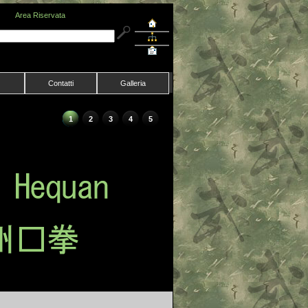
Area Riservata
Contatti
Galleria
1
2
3
4
5