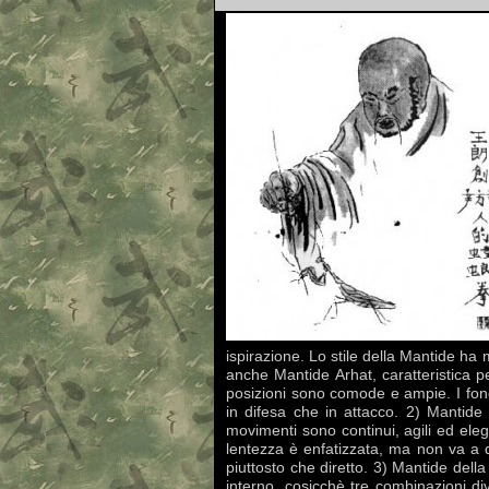
ispirazione. Lo stile della Mantide ha
anche Mantide Arhat, caratteristica per
posizioni sono comode e ampie. I fonda
in difesa che in attacco. 2) Mantide
movimenti sono continui, agili ed eleg
lentezza è enfatizzata, ma non va a d
piuttosto che diretto. 3) Mantide del
interno, cosicchè tre combinazioni d